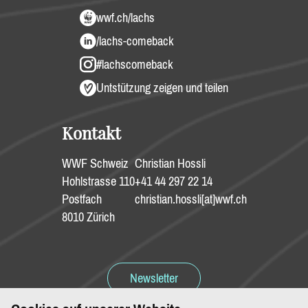
wwf.ch/lachs
/lachs-comeback
#lachscomeback
Untstützung zeigen und teilen
Kontakt
WWF Schweiz
Christian Hossli
Hohlstrasse 110
+41 44 297 22 14
Postfach
christian.hossli[at]wwf.ch
8010 Zürich
Newsletter