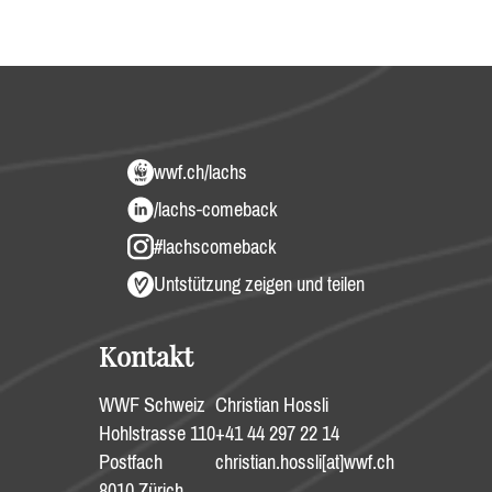
wwf.ch/lachs
/lachs-comeback
#lachscomeback
Untstützung zeigen und teilen
Kontakt
WWF Schweiz
Christian Hossli
Hohlstrasse 110
+41 44 297 22 14
Postfach
christian.hossli[at]wwf.ch
8010 Zürich