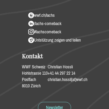
wwf.ch/lachs
/lachs-comeback
#lachscomeback
Untstützung zeigen und teilen
Kontakt
WWF Schweiz
Christian Hossli
Hohlstrasse 110
+41 44 297 22 14
Postfach
christian.hossli[at]wwf.ch
8010 Zürich
Newsletter